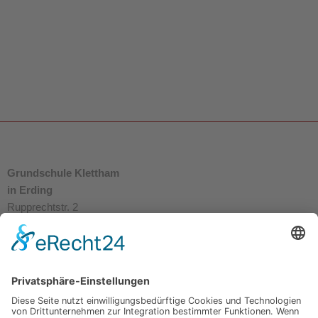
Grundschule Klettham
in Erding
Rupprechtstr. 2
85435 Erding
E-Mail:
info@grundschule-klettham.de
Telefon:
08122 – 999824-0
Fax:
08122 – 999824199
LINKS