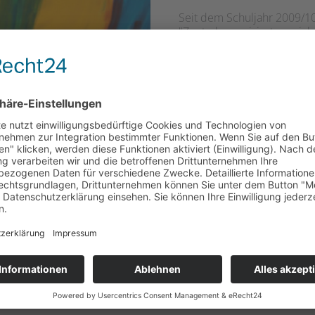
Seit dem Schuljahr 2009/10
"Zentral organisierte sozia
Für unsere Schule ist Frau
Außerdem arbeiten bei dem
Frau Carolin Kohls mit.