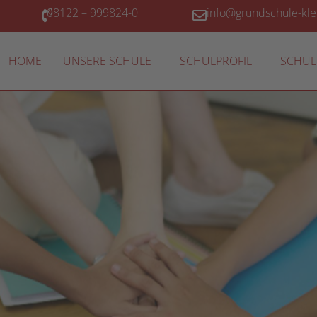
08122 – 999824-0
info@grundschule-kl
HOME
UNSERE SCHULE
SCHULPROFIL
SCHUL